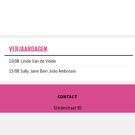
VERJAARDAGEN
10/08
Linde Van de Velde
15/08
Sally Jane Ben Joâo Ambrosio
CONTACT
Stedestraat 83
8550 Zwevegem
skfzwevegem@gmail.com